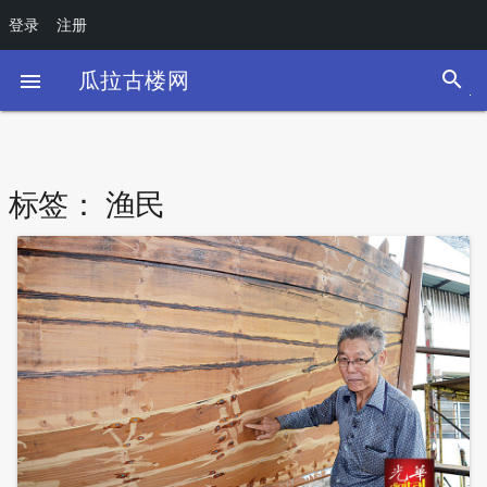
登录
注册
search
瓜拉古楼网

标签：
渔民