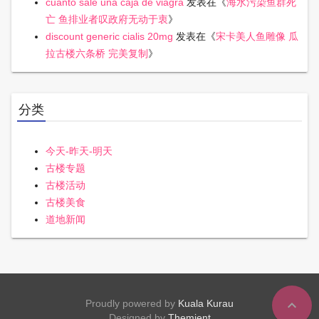
cuanto sale una caja de viagra
发表在《
海水污染鱼群死
亡 鱼排业者叹政府无动于衷
》
discount generic cialis 20mg
发表在《
宋卡美人鱼雕像 瓜
拉古楼六条桥 完美复制
》
分类
今天-昨天-明天
古楼专题
古楼活动
古楼美食
道地新闻
expand_less
Proudly powered by
Kuala Kurau
Designed by
Themient