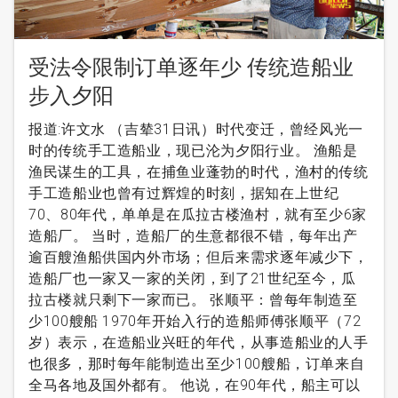
受法令限制订单逐年少 传统造船业
步入夕阳
报道:许文水 （吉辇31日讯）时代变迁，曾经风光一
时的传统手工造船业，现已沦为夕阳行业。 渔船是
渔民谋生的工具，在捕鱼业蓬勃的时代，渔村的传统
手工造船业也曾有过辉煌的时刻，据知在上世纪
70、80年代，单单是在瓜拉古楼渔村，就有至少6家
造船厂。 当时，造船厂的生意都很不错，每年出产
逾百艘渔船供国内外市场；但后来需求逐年减少下，
造船厂也一家又一家的关闭，到了21世纪至今，瓜
拉古楼就只剩下一家而已。 张顺平：曾每年制造至
少100艘船 1970年开始入行的造船师傅张顺平（72
岁）表示，在造船业兴旺的年代，从事造船业的人手
也很多，那时每年能制造出至少100艘船，订单来自
全马各地及国外都有。 他说，在90年代，船主可以