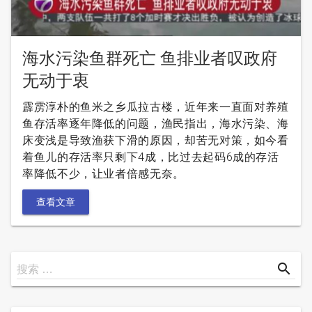
海水污染鱼群死亡 鱼排业者叹政府
无动于衷
霹雳淳朴的鱼米之乡瓜拉古楼，近年来一直面对养殖
鱼存活率逐年降低的问题，渔民指出，海水污染、海
床变浅是导致渔获下滑的原因，却苦无对策，如今看
着鱼儿的存活率只剩下4成，比过去起码6成的存活
率降低不少，让业者倍感无奈。
查看文章
搜
search
搜索 …
索