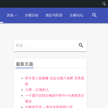
search
其他
古楼活动
酒店与民宿
古楼论坛
搜
search
搜索 …
索
最新主题
宋卡美人鱼雕像 瓜拉古楼六条桥 完美复
制
小黑 – 討海的人
一个属于回馈古楼的中秋节+马来西亚日
聚会
古楼老字号 – 海兴米较有限公司