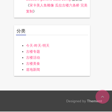
《
宋卡美人鱼雕像 瓜拉古楼六条桥 完美
复制
》
分类
今天-昨天-明天
古楼专题
古楼活动
古楼美食
道地新闻
expand_less
Designed by
Themient