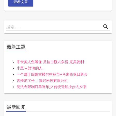
查看文章
搜
search
搜索 …
索
最新主题
宋卡美人鱼雕像 瓜拉古楼六条桥 完美复制
小黑 – 討海的人
一个属于回馈古楼的中秋节+马来西亚日聚会
古楼老字号 – 海兴米较有限公司
受法令限制订单逐年少 传统造船业步入夕阳
最新回复