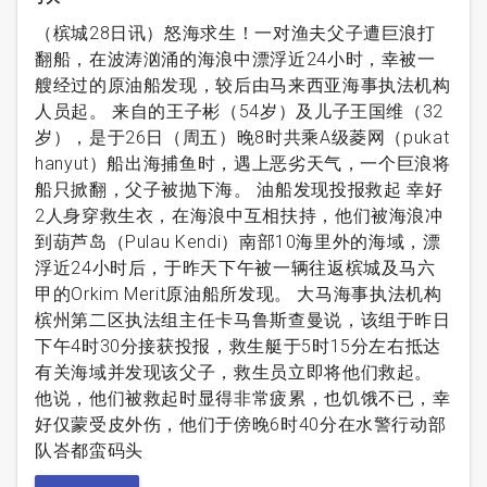
（槟城28日讯）怒海求生！一对渔夫父子遭巨浪打
翻船，在波涛汹涌的海浪中漂浮近24小时，幸被一
艘经过的原油船发现，较后由马来西亚海事执法机构
人员起。 来自的王子彬（54岁）及儿子王国维（32
岁），是于26日（周五）晚8时共乘A级菱网（pukat
hanyut）船出海捕鱼时，遇上恶劣天气，一个巨浪将
船只掀翻，父子被抛下海。 油船发现投报救起 幸好
2人身穿救生衣，在海浪中互相扶持，他们被海浪冲
到葫芦岛（Pulau Kendi）南部10海里外的海域，漂
浮近24小时后，于昨天下午被一辆往返槟城及马六
甲的Orkim Merit原油船所发现。 大马海事执法机构
槟州第二区执法组主任卡马鲁斯查曼说，该组于昨日
下午4时30分接获投报，救生艇于5时15分左右抵达
有关海域并发现该父子，救生员立即将他们救起。
他说，他们被救起时显得非常疲累，也饥饿不已，幸
好仅蒙受皮外伤，他们于傍晚6时40分在水警行动部
队峇都蛮码头