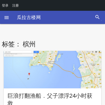
登录
注册
search
瓜拉古楼网

标签：
槟州
巨浪打翻渔船．父子漂浮24小时获
救