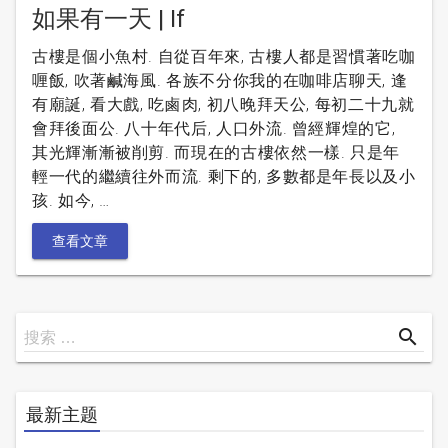
如果有一天 | If
古樓是個小魚村. 自從百年來, 古樓人都是習慣著吃咖
喱飯, 吹著鹹海風. 各族不分你我的在咖啡店聊天, 逢
有廟誕, 看大戲, 吃鹵肉, 初八晚拜天公, 每初二十九就
會拜後面公. 八十年代后, 人口外流. 曾經輝煌的它,
其光輝漸漸被削剪. 而現在的古樓依然一樣. 只是年
輕一代的繼續往外而流. 剩下的, 多數都是年長以及小
孩. 如今, …
查看文章
搜
search
搜索 …
索
最新主题