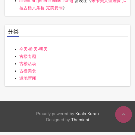
discount generic cialis 20mg
发表在《
宋卡美人鱼雕像 瓜
拉古楼六条桥 完美复制
》
分类
今天-昨天-明天
古楼专题
古楼活动
古楼美食
道地新闻
expand_less
Proudly powered by
Kuala Kurau
Designed by
Themient