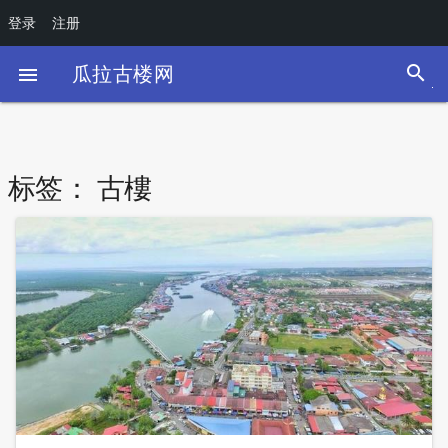
登录
注册
search
瓜拉古楼网

标签：
古樓