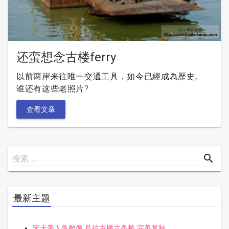
还蛮想念古楼ferry
以前两岸来往唯一交通工具，如今已經成為歷史。
谁还有这些老照片?
查看文章
搜
search
搜索 …
索
最新主题
宋卡美人鱼雕像 瓜拉古楼六条桥 完美复制