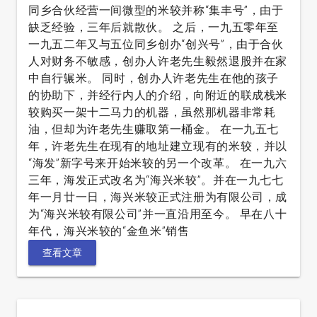
同乡合伙经营一间微型的米较并称“集丰号”，由于
缺乏经验，三年后就散伙。 之后，一九五零年至
一九五二年又与五位同乡创办“创兴号”，由于合伙
人对财务不敏感，创办人许老先生毅然退股并在家
中自行辗米。 同时，创办人许老先生在他的孩子
的协助下，并经行内人的介绍，向附近的联成栈米
较购买一架十二马力的机器，虽然那机器非常耗
油，但却为许老先生赚取第一桶金。 在一九五七
年，许老先生在现有的地址建立现有的米较，并以
“海发”新字号来开始米较的另一个改革。 在一九六
三年，海发正式改名为“海兴米较”。并在一九七七
年一月廿一日，海兴米较正式注册为有限公司，成
为“海兴米较有限公司”并一直沿用至今。 早在八十
年代，海兴米较的“金鱼米”销售
查看文章