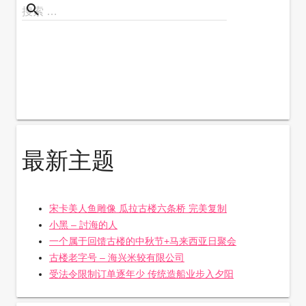
search
搜
搜索 …
索
最新主题
宋卡美人鱼雕像 瓜拉古楼六条桥 完美复制
小黑 – 討海的人
一个属于回馈古楼的中秋节+马来西亚日聚会
古楼老字号 – 海兴米较有限公司
受法令限制订单逐年少 传统造船业步入夕阳