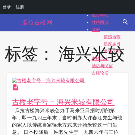
今天-昨天-明天
登录
注册
古楼专题
瓜拉牛啦
search
瓜拉古楼网
甘榜两成
其他
情感地带
星座生肖
标签：
海兴米较
美食天地
古楼活动
酒店与民宿
古楼论坛
description
古楼老字号 – 海兴米较有限公司
瓜拉古楼海兴米较创办于马来亚日据时期的第二
年，即一九四三年末，当时创办人许春江先生与他
的家人以传统自家辗米方式来开始米较这一门生
意。 日本投降后，许老先生于一九四六年与三位